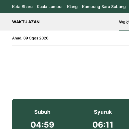
Kota Bharu
Kuala Lumpur
Klang
Kampung Baru Subang
Wakt
WAKTU AZAN
Ahad, 09 Ogos 2026
Subuh
Syuruk
04:59
06:11