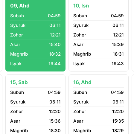
09, Ahd
10, Isn
04:59
04:59
06:11
06:11
12:21
12:21
15:40
15:39
18:32
18:31
19:44
19:43
15, Sab
16, Ahd
04:59
04:59
06:11
06:11
12:20
12:20
15:36
15:35
18:30
18:29