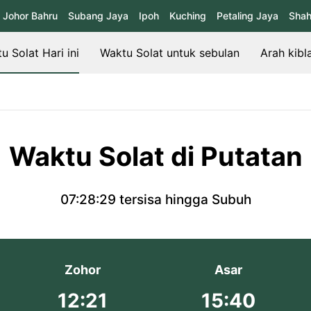
Johor Bahru
Subang Jaya
Ipoh
Kuching
Petaling Jaya
Shah
u Solat Hari ini
Waktu Solat untuk sebulan
Arah kibl
Waktu Solat di Putatan
07:28:29
tersisa hingga Subuh
Zohor
Asar
12:21
15:40