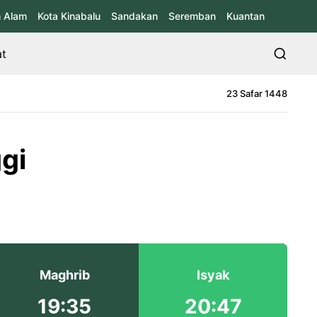
 Alam
Kota Kinabalu
Sandakan
Seremban
Kuantan
at
23 Safar 1448
gi
Maghrib
Isyak
19:35
20:47