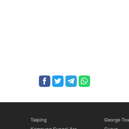
Taiping
George To