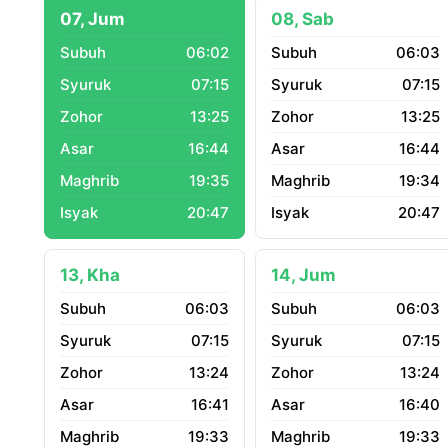
07, Jum
08, Sab
06:02
06:03
07:15
07:15
13:25
13:25
16:44
16:44
19:35
19:34
20:47
20:47
13, Kha
14, Jum
06:03
06:03
07:15
07:15
13:24
13:24
16:41
16:40
19:33
19:33