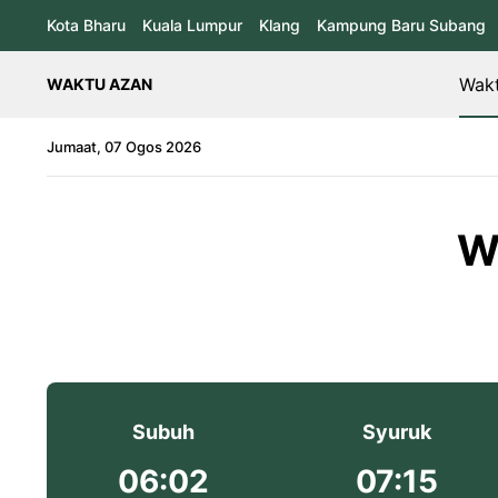
Kota Bharu
Kuala Lumpur
Klang
Kampung Baru Subang
Wakt
WAKTU AZAN
Jumaat, 07 Ogos 2026
W
Subuh
Syuruk
06:02
07:15