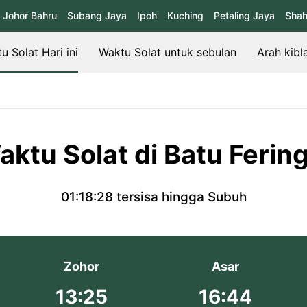
Johor Bahru
Subang Jaya
Ipoh
Kuching
Petaling Jaya
Shah
u Solat Hari ini
Waktu Solat untuk sebulan
Arah kibl
aktu Solat di Batu Fering
01:18:28
tersisa hingga Subuh
Zohor
Asar
13:25
16:44