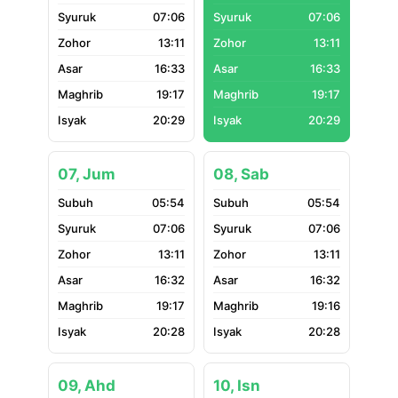
07:06
07:06
13:11
13:11
16:33
16:33
19:17
19:17
20:29
20:29
07, Jum
08, Sab
05:54
05:54
07:06
07:06
13:11
13:11
16:32
16:32
19:17
19:16
20:28
20:28
09, Ahd
10, Isn