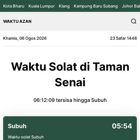
Kota Bharu
Kuala Lumpur
Klang
Kampung Baru Subang
Johor Ba
WAKTU AZAN
Khamis, 06 Ogos 2026
23 Safar 1448
Waktu Solat di Taman
Senai
06:12:09
tersisa hingga Subuh
05:54
Subuh
Waktu solat Subuh